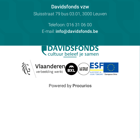
Contactpersoon:
Davidsfonds vzw
Adres:
Sluisstraat 79
bus 03.01, 3000
Leuven
Telefoon:
016 31 06 00
E-mail:
info@davidsfonds.be
Powered by
Procurios