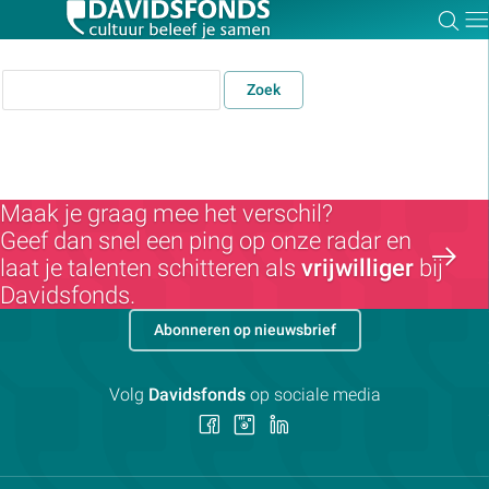
Zoe
Dir
Zoek
Zoek:
Maak je graag mee het verschil?
Geef dan snel een ping op onze radar en
Zoeken
laat je talenten schitteren als
vrijwilliger
bij
Davidsfonds.
Abonneren op nieuwsbrief
Volg
Davidsfonds
op sociale media
Volg
Volg
Volg
ons
ons
ons
op
op
op
Facebook
Instagram
LinkedIn